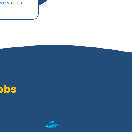
sé sur les
obs