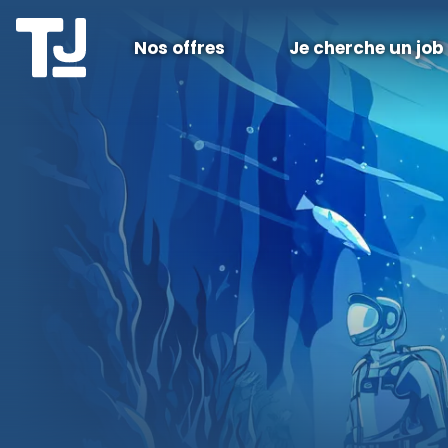
Nos offres
Je cherche un job
Nos offres
Je cherche un job
Je recrute
Fiches Métiers
Conseils RH