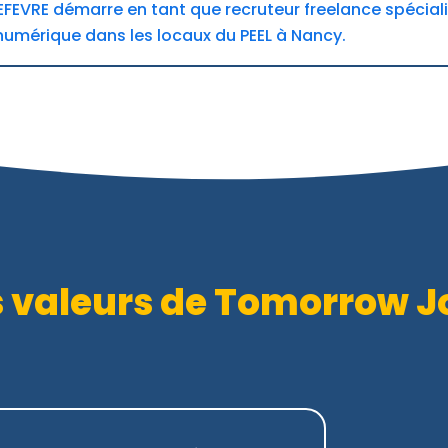
EFEVRE démarre en tant que recruteur freelance spéciali
numérique dans les locaux du PEEL à Nancy.
s valeurs de Tomorrow J