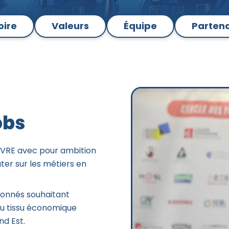
oire
Valeurs
Équipe
Partena
obs
EVRE avec pour ambition
ter sur les métiers en
sionnés souhaitant
du tissu économique
nd Est.