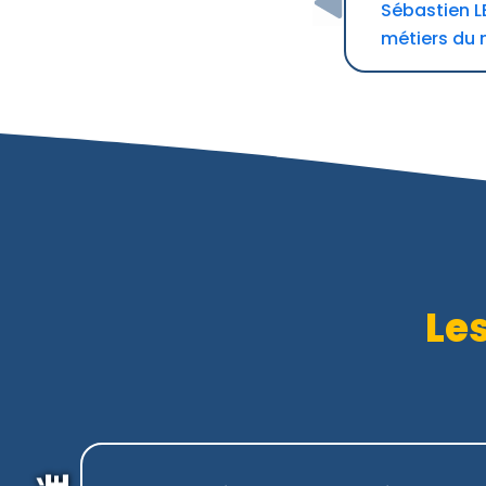
Sébastien L
métiers du 
Le