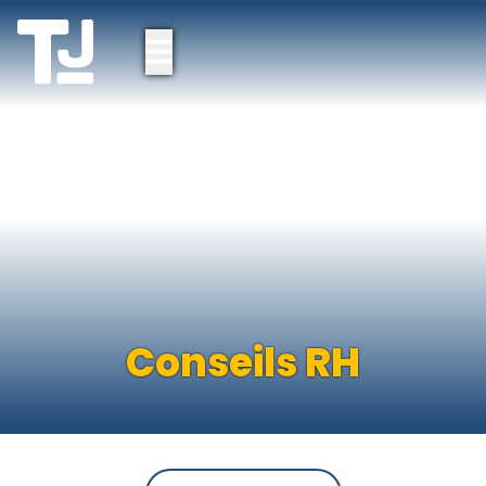
Nos offres
Je cherche un job
Je recrute
Conseils RH
Fiches Métiers
Conseils RH