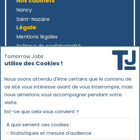
Nos cabinets
Nancy
Saint-Nazaire
Légale
Mentions légales
Politique de confidentialité
Tomorrow Jobs
utilise des Cookies !
Nous avons attendu d'être certains que le contenu de
Contact
ce site vous intéresse avant de vous interrompre, mais
nous aimerions vous accompagner pendant votre
Nous contacter
visite.
Demander un devis
Est-ce que cela vous convient ?
03 57 75 91 66
contact@tomorrowjobs.fr
À quoi servent ces cookies :
- Statistiques et mesure d'audience