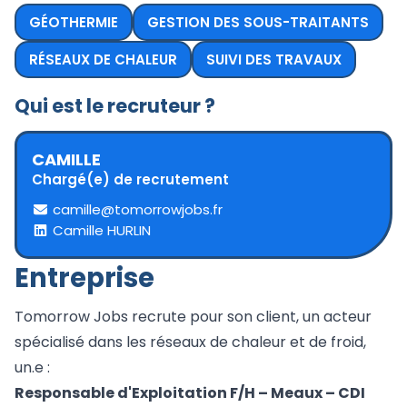
Demander un devis
GÉOTHERMIE
GESTION DES SOUS-TRAITANTS
RÉSEAUX DE CHALEUR
SUIVI DES TRAVAUX
Qui est le recruteur ?
CAMILLE
Chargé(e) de recrutement
camille@tomorrowjobs.fr
Camille
HURLIN
Entreprise
Tomorrow Jobs recrute pour son client, un acteur
spécialisé dans les réseaux de chaleur et de froid,
un.e :
Responsable d'Exploitation F/H – Meaux – CDI