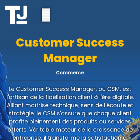
Customer Success
Manager
Nos offres
Commerce
Je cherche un job
Le Customer Success Manager, ou CSM, est
Je recrute
l'artisan de la fidélisation client à l'ère digitale.
Fiches Métiers
Alliant maîtrise technique, sens de l'écoute et
stratégie, le CSM s'assure que chaque client
Conseils RH
profite pleinement des produits ou services
offerts. Véritable moteur de la croissance de
l'entreprise, il transforme la satisfaction en